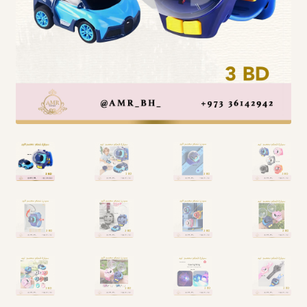
Arabic Language اللغة العربية
National Day العيد الوطني
STATIONARY القرطاسية
Disney ديزني
Birthdays أعياد الميلاد
Organizers قسم التنظيم
Giveaways التوزيعات
Hair Accessories اكسسوارات الشعر
SWIMMING POOLS برك السباحة