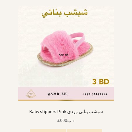
Arabic Language اللغة العربية
National Day العيد الوطني
STATIONARY القرطاسية
Disney ديزني
Birthdays أعياد الميلاد
Organizers قسم التنظيم
Giveaways التوزيعات
Baby slippers Pink شبشب بناتي وردي
3.000
.د.ب
Hair Accessories اكسسوارات الشعر