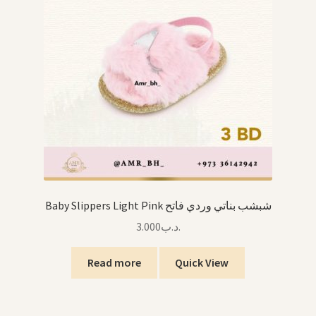
Toddler Feeding تغذية الرضع
Mats البساطات
Swaddle القماط
Pacifiers اللهايات
Blankets اللحاف
Winter الشتاء
Baby Slippers Light Pink شبشب بناتي وردي فاتح
3.000
.د.ب
Other Baby Items منتجات الرضع الأخرى
Read more
Quick View
Expand
Back To School العودة للمدرسة
child
menu
Books, Stories & Cards كتب، قصص وبطاقات