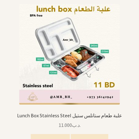
Arabic Language اللغة العربية
National Day العيد الوطني
STATIONARY القرطاسية
Disney ديزني
Birthdays أعياد الميلاد
Organizers قسم التنظيم
Giveaways التوزيعات
Lunch Box Stainless Steel علبة طعام ستانلس ستيل
Hair Accessories اكسسوارات الشعر
11.000
.د.ب
SWIMMING POOLS برك السباحة