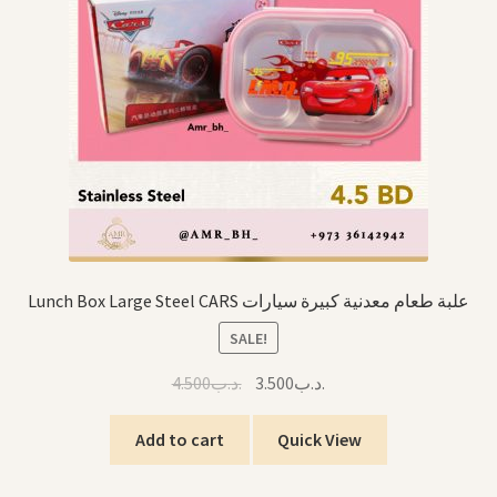
Lunch Box Large Steel CARS علبة طعام معدنية كبيرة سيارات
SALE!
Original
Current
4.500
.د.ب
3.500
.د.ب
price
price
was:
is:
Add to cart
Quick View
.د.ب3.500.
.د.ب4.500.