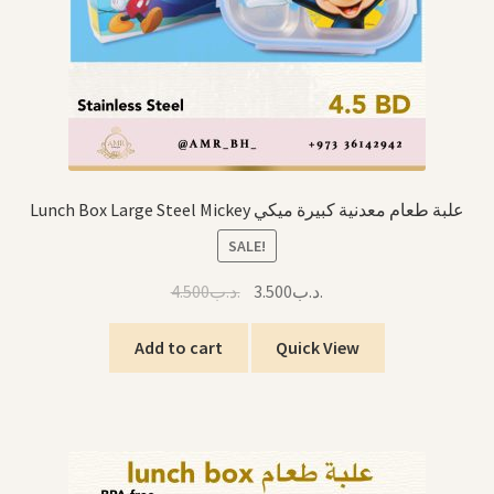
Lunch Box Large Steel Mickey علبة طعام معدنية كبيرة ميكي
SALE!
Original
Current
4.500
.د.ب
3.500
.د.ب
price
price
was:
is:
Add to cart
Quick View
.د.ب3.500.
.د.ب4.500.