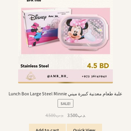
Lunch Box Large Steel Minnie علبة طعام معدنية كبيرة ميني
SALE!
Original
Current
4.500
.د.ب
3.500
.د.ب
price
price
was:
is:
Add to cart
Quick View