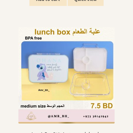
.د.ب3.500.
.د.ب4.500.