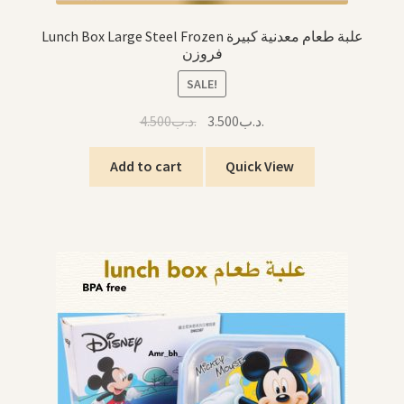
Lunch Box Large Steel Frozen علبة طعام معدنية كبيرة
فروزن
SALE!
Original
Current
4.500
.د.ب
3.500
.د.ب
price
price
was:
is:
Add to cart
Quick View
.د.ب3.500.
.د.ب4.500.