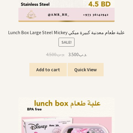
Lunch Box Large Steel Mickey علبة طعام معدنية كبيرة ميكي
SALE!
Original
Current
4.500
.د.ب
3.500
.د.ب
price
price
was:
is:
Add to cart
Quick View
.د.ب3.500.
.د.ب4.500.