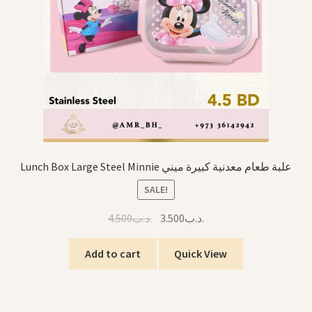
Lunch Box Large Steel Minnie علبة طعام معدنية كبيرة ميني
SALE!
Original
Current
4.500
.د.ب
3.500
.د.ب
price
price
was:
is:
Add to cart
Quick View
.د.ب3.500.
.د.ب4.500.