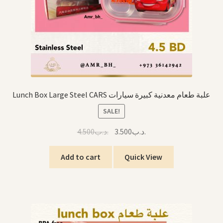
Lunch Box Large Steel CARS علبة طعام معدنية كبيرة سيارات
SALE!
Original
Current
4.500
.د.ب
3.500
.د.ب
price
price
was:
is:
Add to cart
Quick View
.د.ب3.500.
.د.ب4.500.