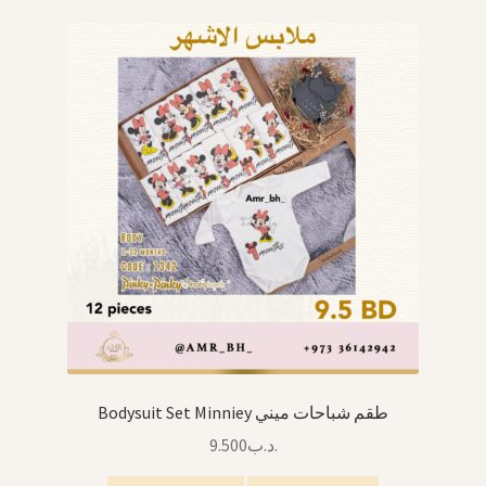
Bodysuit Set Minniey طقم شباحات ميني
9.500
.د.ب