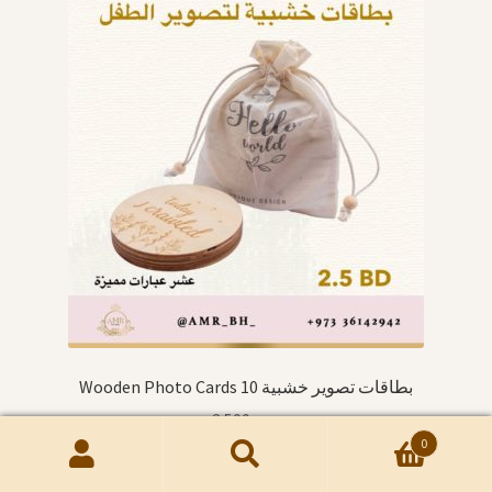
Wooden Photo Cards 10 بطاقات تصوير خشبية
2.500
.د.ب
0
Search
Search
Read more
Quick View