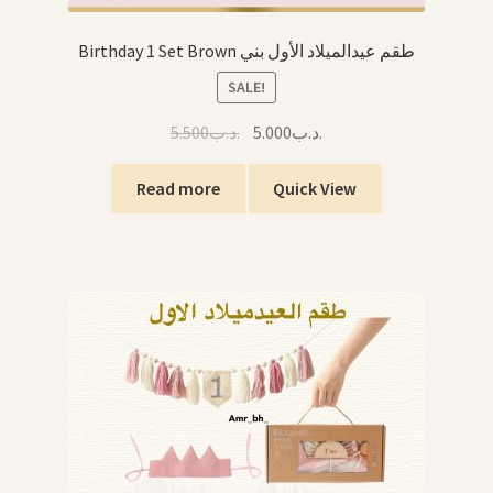
Birthday 1 Set Brown طقم عيدالميلاد الأول بني
SALE!
Original
Current
5.500
.د.ب
5.000
.د.ب
price
price
was:
is:
Read more
Quick View
.د.ب5.000.
.د.ب5.500.