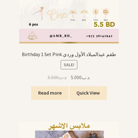
Birthday 1 Set Pink طقم عيدالميلاد الأول وردي
SALE!
Original
Current
5.500
.د.ب
5.000
.د.ب
price
price
was:
is:
Read more
Quick View
.د.ب5.000.
.د.ب5.500.