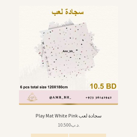
Arabic Language اللغة العربية
National Day العيد الوطني
STATIONARY القرطاسية
Disney ديزني
Birthdays أعياد الميلاد
Organizers قسم التنظيم
Giveaways التوزيعات
Play Mat White Pink سجادة لعب
10.500
.د.ب
Hair Accessories اكسسوارات الشعر