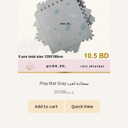
Toddler Feeding تغذية الرضع
Mats البساطات
Swaddle القماط
Pacifiers اللهايات
Blankets اللحاف
Winter الشتاء
Play Mat Gray سجادة لعب
10.500
.د.ب
Other Baby Items منتجات الرضع الأخرى
Add to cart
Quick View
Expand
Back To School العودة للمدرسة
child
menu
Books, Stories & Cards كتب، قصص وبطاقات