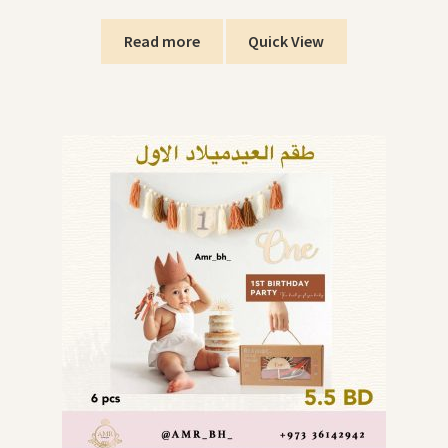
price
price
was:
is:
Read more
Quick View
.د.ب5.000.
.د.ب5.500.