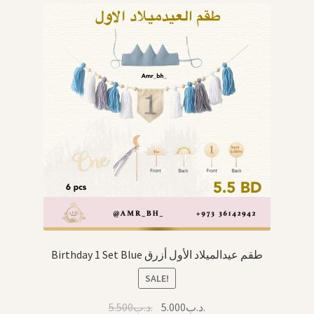
Birthday 1 Set Blue طقم عيدالميلاد الأول أزرق
SALE!
Original
Current
5.500
.د.ب
5.000
.د.ب