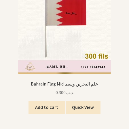
Arabic Language اللغة العربية
National Day العيد الوطني
STATIONARY القرطاسية
Disney ديزني
Birthdays أعياد الميلاد
Organizers قسم التنظيم
Bahrain Flag Mid علم البحرين وسط
0.300
.د.ب
Giveaways التوزيعات
Add to cart
Quick View
Hair Accessories اكسسوارات الشعر
SWIMMING POOLS برك السباحة