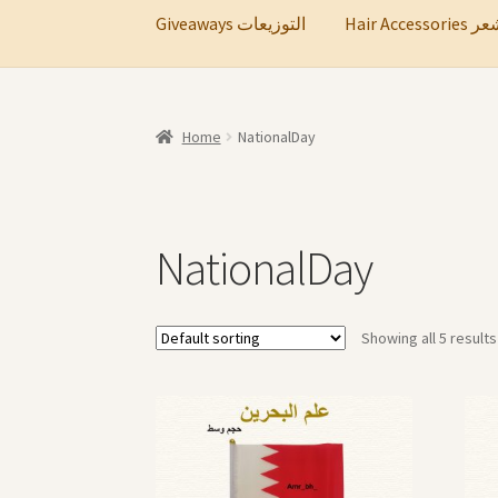
Hair A
Giveaways التوزيعات
Home
NationalDay
NationalDay
Showing all 5 results