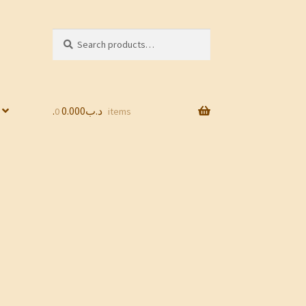
Search
Search
for:
0.000
.د.ب
0 items