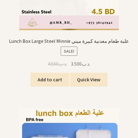
Lunch Box Large Steel Minnie علبة طعام معدنية كبيرة ميني
SALE!
Original
Current
4.500
.د.ب
3.500
.د.ب
price
price
was:
is:
Add to cart
Quick View
.د.ب3.500.
.د.ب4.500.