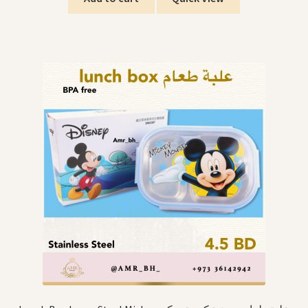
.د.ب3.500.
.د.ب4.500.