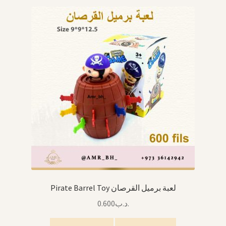
Arabic Language اللغة العربية
National Day العيد الوطني
STATIONARY القرطاسية
Disney ديزني
Birthdays أعياد الميلاد
Organizers قسم التنظيم
Giveaways التوزيعات
Pirate Barrel Toy لعبة برميل القرصان
Hair Accessories اكسسوارات الشعر
0.600
.د.ب
SWIMMING POOLS برك السباحة