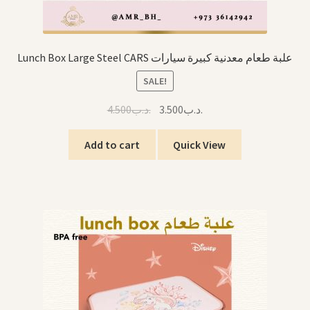
Lunch Box Large Steel CARS علبة طعام معدنية كبيرة سيارات
SALE!
Original
Current
4.500
.د.ب
3.500
.د.ب
price
price
was:
is:
Add to cart
Quick View
.د.ب3.500.
.د.ب4.500.