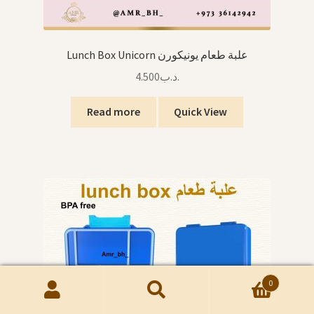
Lunch Box Unicorn علبة طعام يونيكورن
4.500
.د.ب
Read more
Quick View
0
Search
Search