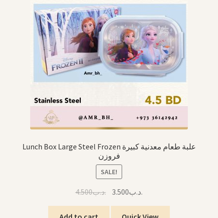
Lunch Box Large Steel Frozen علبة طعام معدنية كبيرة
فروزن
SALE!
Original
Current
4.500
.د.ب
3.500
.د.ب
price
price
was:
is:
Add to cart
Quick View