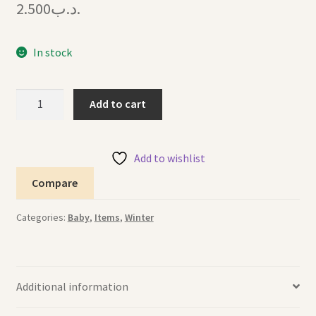
2.500
.د.ب
In stock
Winter
Add to cart
Hat
White
قبعة
Add to wishlist
شتوية
Compare
بيضاء
quantity
Categories:
Baby
,
Items
,
Winter
Additional information