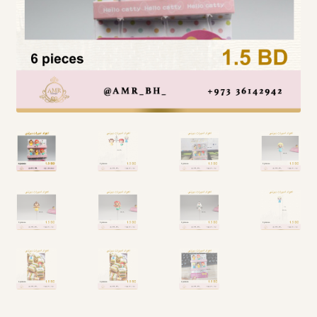
Arabic Language اللغة العربية
National Day العيد الوطني
STATIONARY القرطاسية
Disney ديزني
Birthdays أعياد الميلاد
Organizers قسم التنظيم
Giveaways التوزيعات
Hair Accessories اكسسوارات الشعر
SWIMMING POOLS برك السباحة