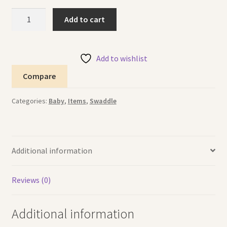
Swaddle
Add to cart
Set
Rabbit
طقم
Add to wishlist
قماط
Compare
الأرنب
quantity
Categories:
Baby
,
Items
,
Swaddle
Additional information
Reviews (0)
Additional information