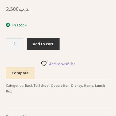
2.500
.د.ب
In stock
Spoon
Add to cart
and
Fork
CARS
Add to wishlist
ملعقة
Compare
وشوكة
سيارات
Categories:
Back To School
,
Decoration
,
Disney
,
Items
,
Lunch
quantity
Box