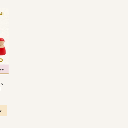
rs
ا
w