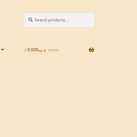
Search
Search
for:
0.000
.د.ب
0 items