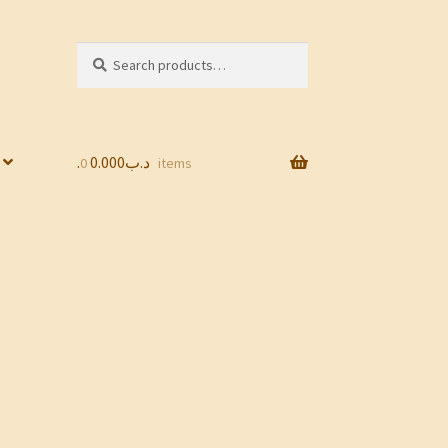
Search
Search
for:
0.000
.د.ب
0 items