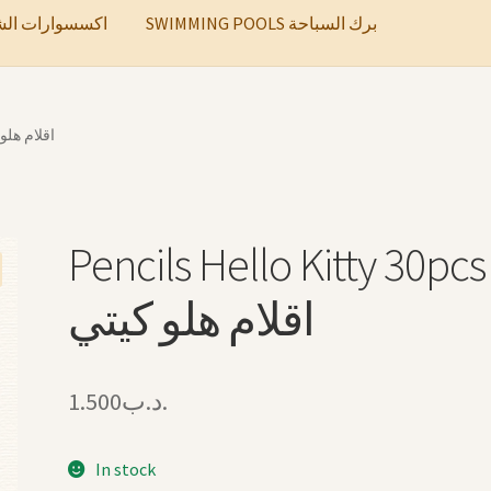
SWIMMING POOLS برك السباحة
ccessories اكسسوارات الشعر
itty 30pcs اقلام هلو كيتي
Pencils Hello Kitty 30pcs
اقلام هلو كيتي
1.500
.د.ب
In stock