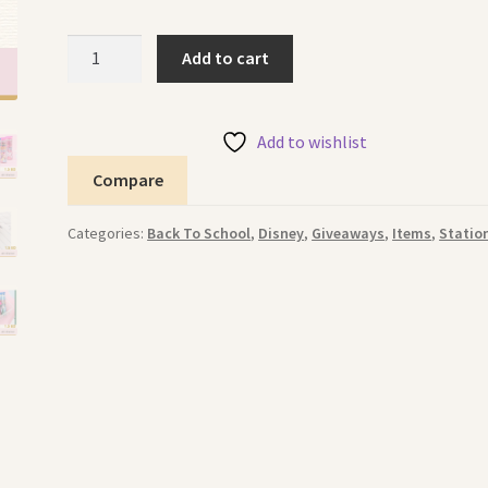
Pencils
Add to cart
Hello
Kitty
30pcs
Add to wishlist
اقلام
Compare
هلو
كيتي
Categories:
Back To School
,
Disney
,
Giveaways
,
Items
,
Statio
quantity