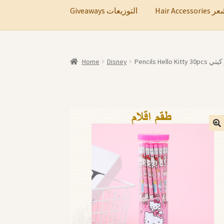
Hair A
Giveaways التوزيعات
Home
Disney
Pencils Hello K