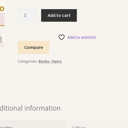
Oxford
Add to cart
Stories
(7-
9)
Add to wishlist
قصص
Compare
أكسفورد
quantity
Categories:
Books
,
Items
ditional information
Weight
3.39 kg