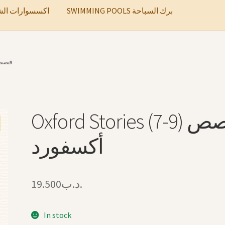
SWIMMING POOLS برك السباحة
ccessories اكسسوارات الشعر
قصص أكسفو
Oxford Stories (7-9) قصص
أكسفورد
19.500
.د.ب
In stock