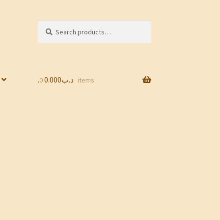
Search
Search
for:
0.000
.د.ب
0 items