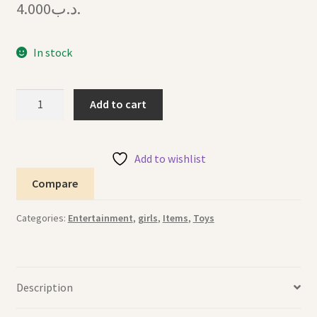
4.000
.د.ب
In stock
Make
Add to cart
Up
set
طقم
Add to wishlist
لعبة
Compare
المكياج
quantity
Categories:
Entertainment
,
girls
,
Items
,
Toys
Description