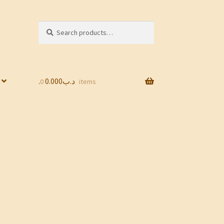
Search
Search
for:
0.000
.د.ب
0 items