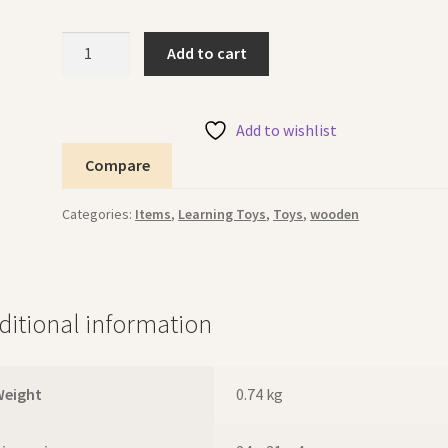
Magnetic
Add to cart
Board
Marine
سبورة
Add to wishlist
مغناطيسية
Compare
البحر
quantity
Categories:
Items
,
Learning Toys
,
Toys
,
wooden
ditional information
Weight
0.74 kg