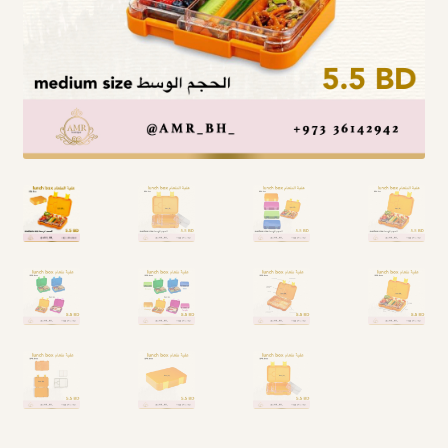
Arabic Language اللغة العربية
National Day العيد الوطني
STATIONARY القرطاسية
Disney ديزني
Birthdays أعياد الميلاد
Organizers قسم التنظيم
Giveaways التوزيعات
Hair Accessories اكسسوارات الشعر
SWIMMING POOLS برك السباحة