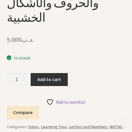
والحروف والأشكال
الخشبية
5.000
.د.ب
In stock
Letters,
Add to cart
Numbers
and
Shapes
Add to wishlist
6
Compare
in
1
Categories:
Items
,
Learning Toys
,
Letters and Numbers
,
MATHS
,
لعبة