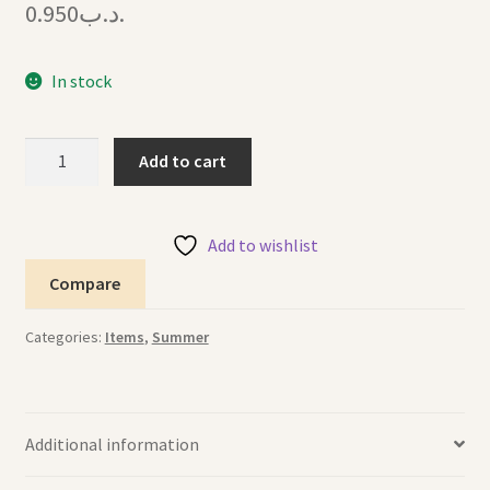
0.950
.د.ب
In stock
Inflated
Add to cart
Fish
سمكة
بركة
Add to wishlist
السباحة
Compare
quantity
Categories:
Items
,
Summer
Additional information