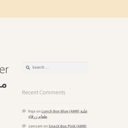
er
Search
for:
من
Recent Comments
Raja
on
Lunch Box Blue (AMR) علبة
طعام زرقاء
zamzam
on
Snack Box Pink (AMR)