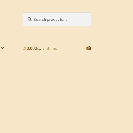
Search
Search
for:
0.000
.د.ب
0 items