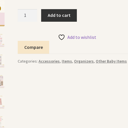
Hair
Add to cart
Accessories
Organizer
منظم
Add to wishlist
اكسسوارات
Compare
الشعر
quantity
Categories:
Accessories
,
Items
,
Organizers
,
Other Baby Items