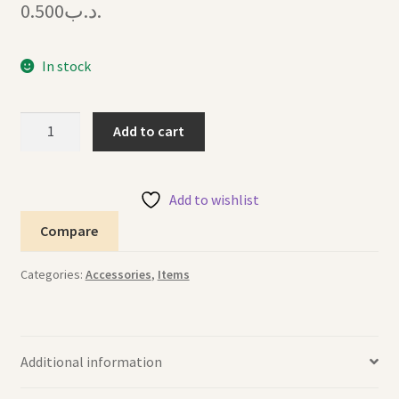
0.500
.د.ب
In stock
Headband
Add to cart
Pearls
2
تاج
Add to wishlist
لؤلؤ
Compare
quantity
Categories:
Accessories
,
Items
Additional information