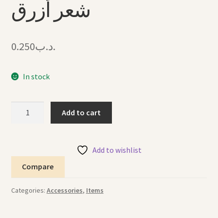
شعر أزرق
0.250
.د.ب
In stock
Hair
Add to cart
Clip
Blue
6"
Add to wishlist
كليب
Compare
شعر
أزرق
Categories:
Accessories
,
Items
quantity