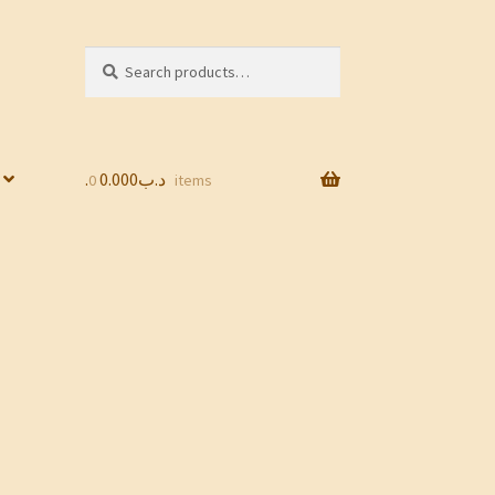
Search
Search
for:
0.000
.د.ب
0 items