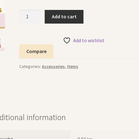
Hair
Add to cart
Clip
Yellow
3"
Add to wishlist
كليب
Compare
شعر
أصفر
Categories:
Accessories
,
Items
quantity
ditional information
Weight
0.02 kg