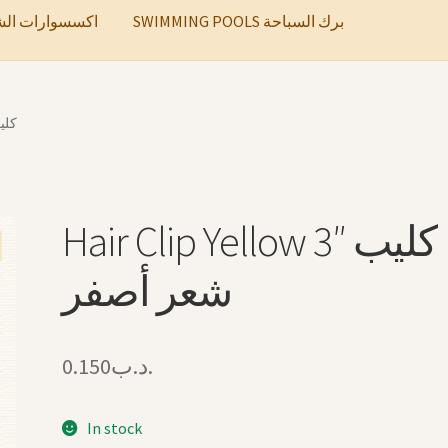
SWIMMING POOLS برك السباحة
ccessories اكسسوارات الشعر
كليب ش
Hair Clip Yellow 3″ كليب
شعر أصفر
0.150
.د.ب
In stock