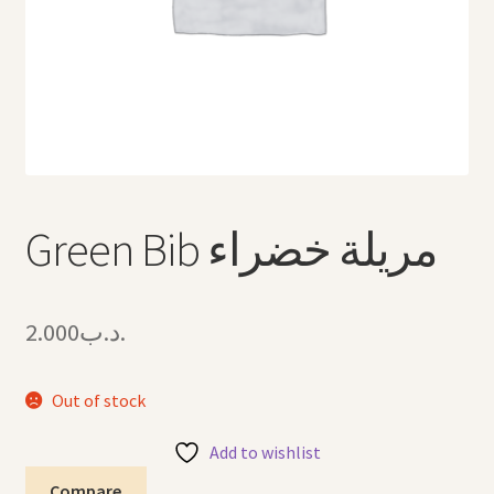
Arabic Language اللغة العربية
National Day العيد الوطني
STATIONARY القرطاسية
Disney ديزني
Green Bib مريلة خضراء
Birthdays أعياد الميلاد
Organizers قسم التنظيم
2.000
.د.ب
Giveaways التوزيعات
Out of stock
Hair Accessories اكسسوارات الشعر
Add to wishlist
SWIMMING POOLS برك السباحة
Compare