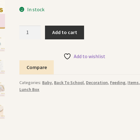
In stock
Flexible
Add to cart
Fork
Spoon
Set
Add to wishlist
Green
Compare
طقم
ملعقة
Categories:
Baby
,
Back To School
,
Decoration
,
Feeding
,
Items
وشوكة
Lunch Box
مرنة
اخضر
quantity