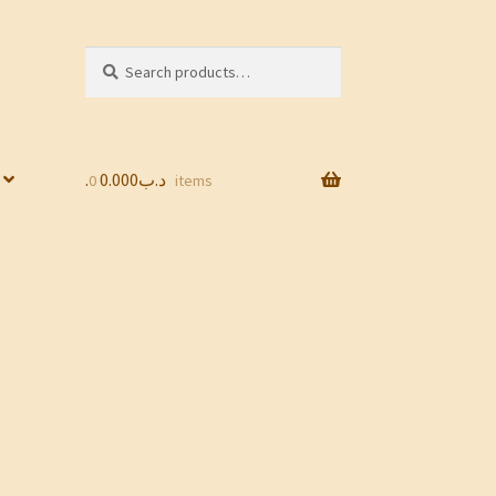
Search
Search
for:
0.000
.د.ب
0 items