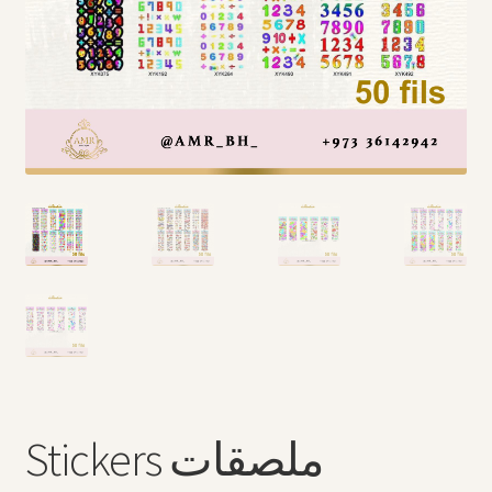
Arabic Language اللغة العربية
National Day العيد الوطني
STATIONARY القرطاسية
Disney ديزني
Birthdays أعياد الميلاد
Organizers قسم التنظيم
Giveaways التوزيعات
Hair Accessories اكسسوارات الشعر
Stickers ملصقات
SWIMMING POOLS برك السباحة