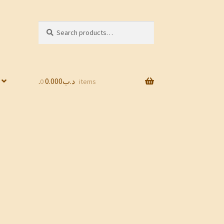
Search
Search
for:
0.000
.د.ب
0 items