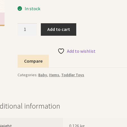
In stock
Wooden
Add to cart
Toddler
Set
Pink
Add to wishlist
طقم
Compare
الرضع
الخشبي
Categories:
Baby
,
Items
,
Toddler Toys
وردي
quantity
ditional information
Weight
0.126 kg