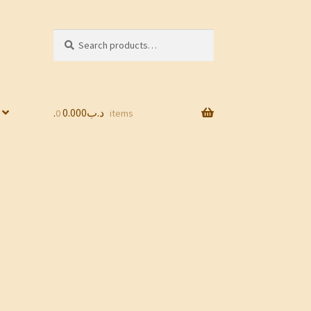
Search
Search
for:
0.000
.د.ب
0 items