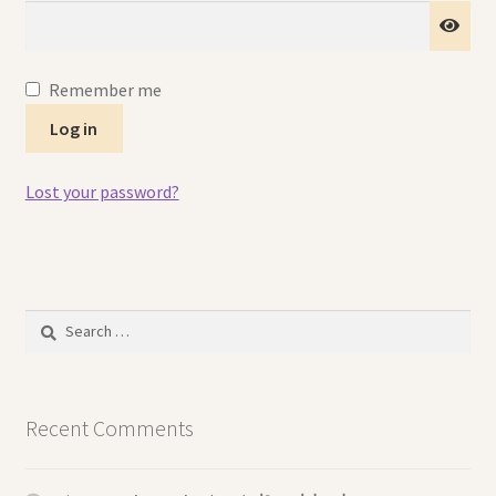
Arabic Language اللغة العربية
National Day العيد الوطني
Remember me
Log in
STATIONARY القرطاسية
Lost your password?
Disney ديزني
Birthdays أعياد الميلاد
Organizers قسم التنظيم
Search
for:
Giveaways التوزيعات
Recent Comments
Hair Accessories اكسسوارات الشعر
SWIMMING POOLS برك السباحة