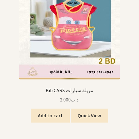
Toddler Feeding تغذية الرضع
Mats البساطات
Swaddle القماط
Pacifiers اللهايات
Blankets اللحاف
Winter الشتاء
Bib CARS مريلة سيارات
2.000
.د.ب
Other Baby Items منتجات الرضع الأخرى
Add to cart
Quick View
Expand
Back To School العودة للمدرسة
child
menu
Books, Stories & Cards كتب، قصص وبطاقات