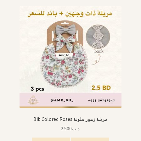
Arabic Language اللغة العربية
National Day العيد الوطني
STATIONARY القرطاسية
Disney ديزني
Birthdays أعياد الميلاد
Organizers قسم التنظيم
Giveaways التوزيعات
Bib Colored Roses مريلة زهور ملونة
2.500
.د.ب
Hair Accessories اكسسوارات الشعر