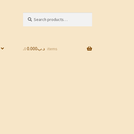
Search
Search
for:
0.000
.د.ب
0 items