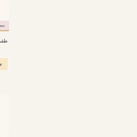
طقم قما
w