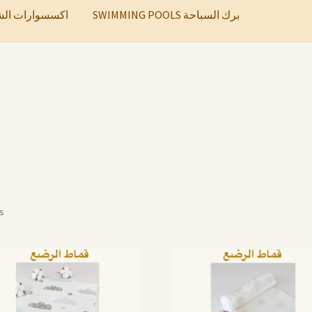
SWIMMING POOLS برك السباحة
ccessories اكسسوارات الشعر
ts