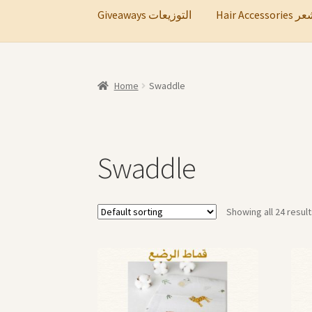
Hair A
Giveaways التوزيعات
Home
Swaddle
Swaddle
Showing all 24 resul