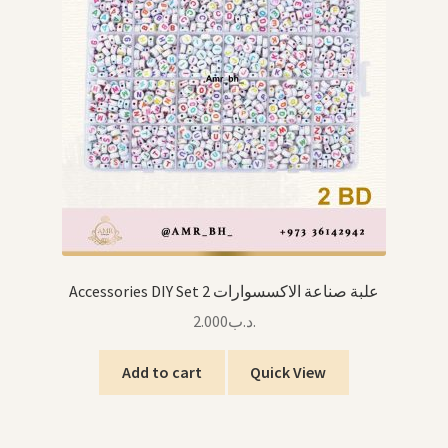
NUMBERS & MATHS الأعداد والحساب
LEGO المكعبات
KITCHEN ألعاب المطبخ
RAINBOW قوس قزح
WOODEN TOYS الألعاب الخشبية
Entertainment Toys ألعاب ترفيهية
Accessories DIY Set 2 علبة صناعة الاكسسوارات
2.000
.د.ب
Girl Toys ألعاب البنات
Add to cart
Quick View
THINKING & CHALLENGE الذكاء والتحدي
Toddler Toys ألعاب الرضع