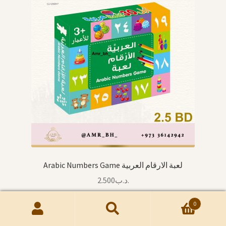
Arabic Numbers Game لعبة الارقام العربية
2.500
.د.ب
0
Add to cart
Quick View
Search
Search