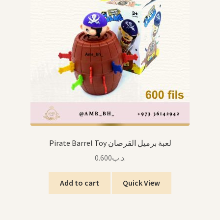
Arabic Language اللغة العربية
National Day العيد الوطني
STATIONARY القرطاسية
Disney ديزني
Birthdays أعياد الميلاد
Organizers قسم التنظيم
Pirate Barrel Toy لعبة برميل القرصان
0.600
.د.ب
Giveaways التوزيعات
Add to cart
Quick View
Hair Accessories اكسسوارات الشعر
SWIMMING POOLS برك السباحة