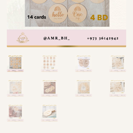
Arabic Language اللغة العربية
National Day العيد الوطني
STATIONARY القرطاسية
Disney ديزني
Birthdays أعياد الميلاد
Organizers قسم التنظيم
Giveaways التوزيعات
Hair Accessories اكسسوارات الشعر
SWIMMING POOLS برك السباحة