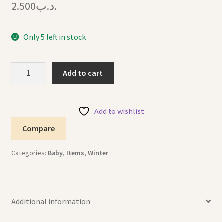
2.500
.د.ب
Only 5 left in stock
Winter
Add to cart
Hat
Red
قبعة
Add to wishlist
شتوية
Compare
حمراء
quantity
Categories:
Baby
,
Items
,
Winter
Additional information