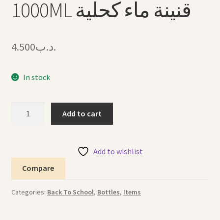
1000ML قنينة ماء كحلية
4.500
.د.ب
In stock
Water
Add to cart
Bottle
Navy
1000ML
Add to wishlist
قنينة
Compare
ماء
كحلية
Categories:
Back To School
,
Bottles
,
Items
quantity