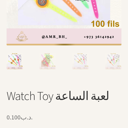
Arabic Language اللغة العربية
National Day العيد الوطني
STATIONARY القرطاسية
Disney ديزني
Birthdays أعياد الميلاد
Organizers قسم التنظيم
Watch Toy لعبة الساعة
Giveaways التوزيعات
Hair Accessories اكسسوارات الشعر
0.100
.د.ب
SWIMMING POOLS برك السباحة