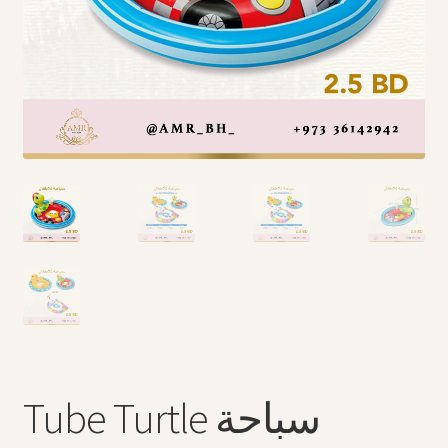
Arabic Language اللغة العربية
National Day العيد الوطني
STATIONARY القرطاسية
Disney ديزني
Birthdays أعياد الميلاد
Organizers قسم التنظيم
Giveaways التوزيعات
Hair Accessories اكسسوارات الشعر
Tube Turtle سباحة
SWIMMING POOLS برك السباحة