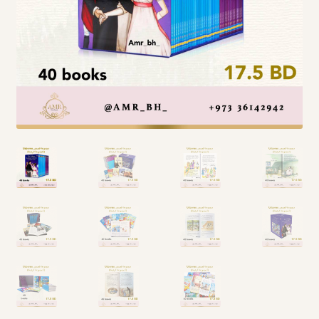
Arabic Language اللغة العربية
National Day العيد الوطني
STATIONARY القرطاسية
Disney ديزني
Birthdays أعياد الميلاد
Organizers قسم التنظيم
Giveaways التوزيعات
Hair Accessories اكسسوارات الشعر
SWIMMING POOLS برك السباحة