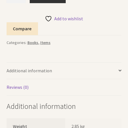
Usborne
Stories
for
Add to wishlist
Confident
Compare
Readers
مجموعة
Categories:
Books
,
Items
قصص
اسبورن
الرابعة
quantity
Additional information
Reviews (0)
Additional information
Weight
2.85 kg