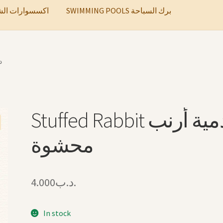
SWIMMING POOLS برك السباحة
ccessories اكسسوارات الشعر
دم
Stuffed Rabbit دمية أرنب
محشوة
4.000
.د.ب
In stock