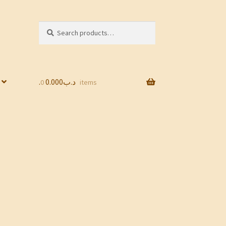
Search
Search
for:
0.000
.د.ب
0 items