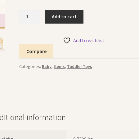
Stuffed
Add to cart
Rabbit
دمية
أرنب
Add to wishlist
محشوة
Compare
quantity
Categories:
Baby
,
Items
,
Toddler Toys
ditional information
Weight
0.7296 kg