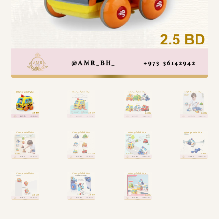
Arabic Language اللغة العربية
National Day العيد الوطني
STATIONARY القرطاسية
Disney ديزني
Birthdays أعياد الميلاد
Organizers قسم التنظيم
Giveaways التوزيعات
Hair Accessories اكسسوارات الشعر
SWIMMING POOLS برك السباحة