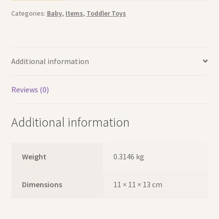
المدرسة
Categories:
Baby
,
Items
,
Toddler Toys
quantity
Additional information
Reviews (0)
Additional information
Weight
0.3146 kg
Dimensions
11 × 11 × 13 cm