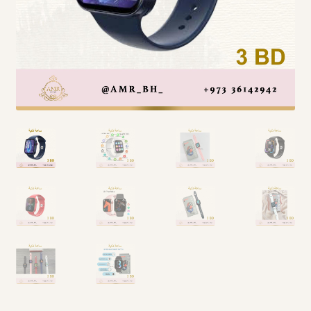
Arabic Language اللغة العربية
National Day العيد الوطني
STATIONARY القرطاسية
Disney ديزني
Birthdays أعياد الميلاد
Organizers قسم التنظيم
Giveaways التوزيعات
Hair Accessories اكسسوارات الشعر
SWIMMING POOLS برك السباحة