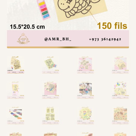
Arabic Language اللغة العربية
National Day العيد الوطني
STATIONARY القرطاسية
Disney ديزني
Birthdays أعياد الميلاد
Organizers قسم التنظيم
Giveaways التوزيعات
Hair Accessories اكسسوارات الشعر
SWIMMING POOLS برك السباحة