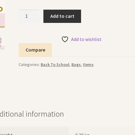
Pre
Add to cart
School
Bag
Butterfly
Add to wishlist
حقيبة
Compare
روضة
فراشة
Categories:
Back To School
,
Bags
,
Items
quantity
ditional information
Weight
0.29 kg