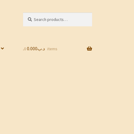
Search
Search
for:
0.000
.د.ب
0 items