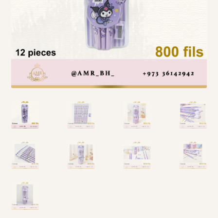
Arabic Language اللغة العربية
National Day العيد الوطني
STATIONARY القرطاسية
Disney ديزني
Birthdays أعياد الميلاد
Organizers قسم التنظيم
Giveaways التوزيعات
Hair Accessories اكسسوارات الشعر
SWIMMING POOLS برك السباحة