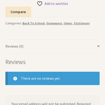
12pcs
Add to wishlist
طقم
Compare
اقلام
رصاص
Categories:
Back To School
,
Giveaways
,
Items
,
Stationary
كورومي
quantity
Reviews (0)
Reviews
There are no reviews yet.
Your email address will not be published.
Required