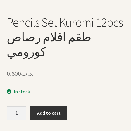
Pencils Set Kuromi 12pcs
طقم اقلام رصاص
كورومي
0.800
.د.ب
In stock
Pencils
Add to cart
Set
Kuromi