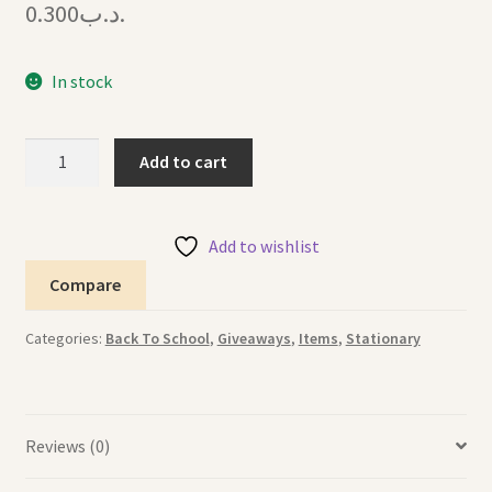
0.300
.د.ب
In stock
Pencil
Add to cart
Kuromi
قلم
رصاص
Add to wishlist
كورومي
Compare
quantity
Categories:
Back To School
,
Giveaways
,
Items
,
Stationary
Reviews (0)