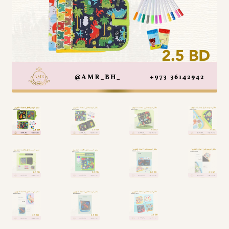
Arabic Language اللغة العربية
National Day العيد الوطني
STATIONARY القرطاسية
Disney ديزني
Birthdays أعياد الميلاد
Organizers قسم التنظيم
Giveaways التوزيعات
Hair Accessories اكسسوارات الشعر
SWIMMING POOLS برك السباحة