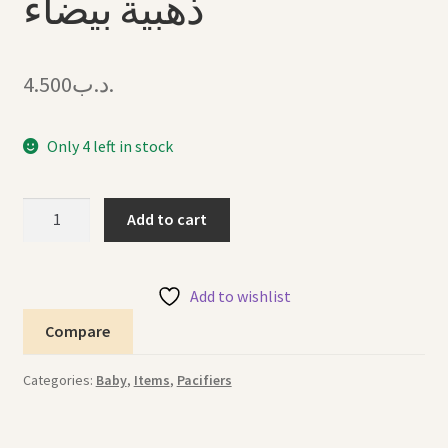
ذهبية بيضاء
4.500
.د.ب
Only 4 left in stock
Pacifier
Add to cart
Crystal
Gold
White
Add to wishlist
لهاية
Compare
كريستال
ذهبية
Categories:
Baby
,
Items
,
Pacifiers
بيضاء
quantity