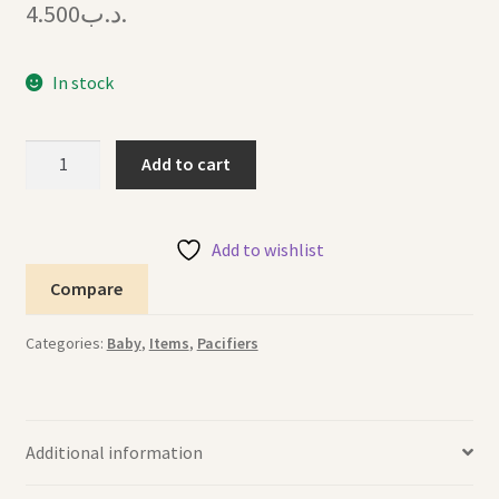
4.500
.د.ب
In stock
Pacifier
Add to cart
Angel
Pink
لهاية
Add to wishlist
ملاك
Compare
وردية
quantity
Categories:
Baby
,
Items
,
Pacifiers
Additional information